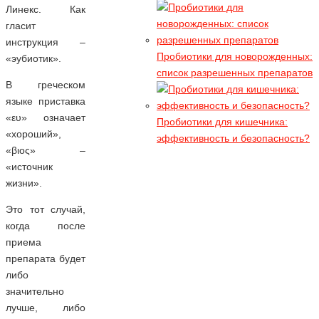
А худела ли Алла с помощью
Линекс. Как
активированного угля?
гласит
Все опасные моменты
инструкция –
Пробиотики для новорожденных:
«эубиотик».
гидроколонотерапии - 2 классных
список разрешенных препаратов
видео
В греческом
Гидроколонотерапия - это серьезная
языке приставка
процедура и, не дай Вам бог, попасть
«ευ» означает
Пробиотики для кишечника:
в руки шарлатанов
«хороший»,
эффективность и безопасность?
Касторка для похудения. Видео
«βιος» –
отзыв
«источник
Надо обладать богатырским
жизни».
здоровьем, чтоб выжить при таких
Это тот случай,
экспериментах
когда после
приема
препарата будет
либо
значительно
лучше, либо