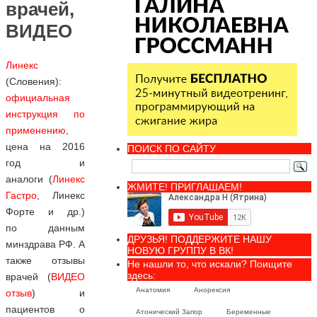
врачей,
ВИДЕО
Линекс
(Словения):
официальная
инструкция по
применению
,
цена на 2016
ПОИСК ПО САЙТУ
год и
аналоги (
Линекс
ЖМИТЕ! ПРИГЛАШАЕМ!
Гастро
, Линекс
Форте и др.)
по данным
ДРУЗЬЯ! ПОДДЕРЖИТЕ НАШУ
минздрава РФ. А
НОВУЮ ГРУППУ В ВК!
также отзывы
Не нашли то, что искали? Поищите
здесь:
врачей (
ВИДЕО
Анатомия
Анорексия
отзыв
) и
пациентов о
Атонический Запор
Беременные