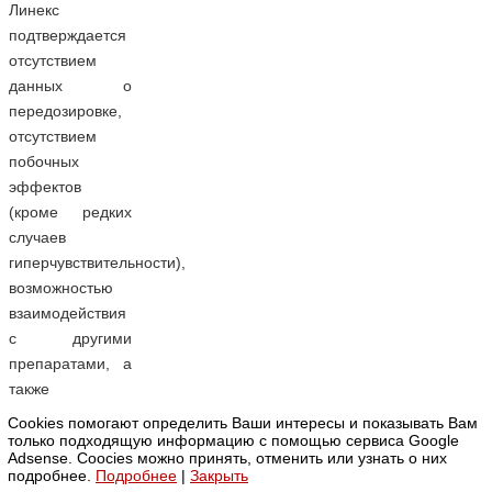
Линекс
подтверждается
отсутствием
данных о
передозировке,
отсутствием
побочных
эффектов
(кроме редких
случаев
гиперчувствительности),
возможностью
взаимодействия
с другими
препаратами, а
также
возможностью
Cookies помогают определить Ваши интересы и показывать Вам
использования
только подходящую информацию с помощью сервиса Google
Adsense. Coocies можно принять, отменить или узнать о них
даже у
подробнее.
Подробнее
|
Закрыть
грудничков.