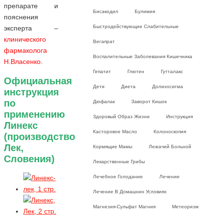
препарате и
Бисакодил
Булимия
пояснения
Быстродействующие Слабительные
эксперта –
клинического
Вегапрат
фармаколога
Воспалительные Заболевания Кишечника
Н.Власенко
.
Гепатит
Глютен
Гутталакс
Официальная
Дети
Диета
Долихосигма
инструкция
по
Дюфалак
Заворот Кишок
применению
Здоровый Образ Жизни
Инструкция
Линекс
Касторовое Масло
Колоноскопия
(производство
Лек,
Кормящие Мамы
Лежачий Больной
Словения)
Лекарственные Грибы
Лечебное Голодание
Лечение
Лечение В Домашних Условиях
Магнезия-Сульфат Магния
Метеоризм