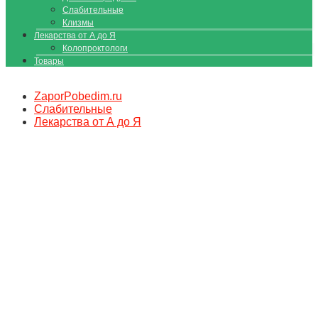
Слабительные
Клизмы
Лекарства от А до Я
Колопроктологи
Товары
ZaporPobedim.ru
Слабительные
Лекарства от А до Я