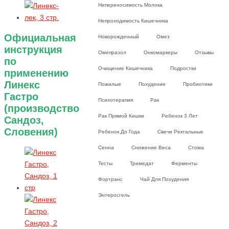
Непереносимость Молока
Непроходимость Кишечника
Официальная
Новорожденный
Омез
инструкция
Омепразол
Онкомаркеры
Отзывы
по
Очищение Кишечника
Подростки
применению
Линекс
Пожилые
Похудение
Пробиотики
Гастро
Психотерапия
Рак
(производство
Рак Прямой Кишки
Ребенок 3 Лет
Сандоз,
Словения)
Ребенок До Года
Свечи Ректальные
Сенна
Снижение Веса
Стома
Тесты
Тримедат
Ферменты
Фортранс
Чай Для Похудения
Энтеросгель