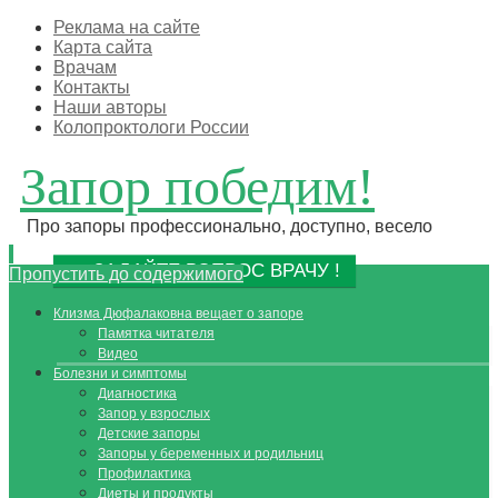
Реклама на сайте
Карта сайта
Врачам
Контакты
Наши авторы
Колопроктологи России
Запор победим!
Про запоры профессионально, доступно, весело
ЗАДАЙТЕ ВОПРОС ВРАЧУ !
Пропустить до содержимого
Клизма Дюфалаковна вещает о запоре
Памятка читателя
Видео
Болезни и симптомы
Диагностика
Запор у взрослых
Детские запоры
Запоры у беременных и родильниц
Профилактика
Диеты и продукты