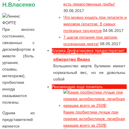
Вся правда про
Н.Власенко
есть лекарственные грибы!
55% продуктов "глютен-фри"
30.06.2017
содержат опасный глютен!
Что можно кушать при гепатите и
жировом гепатозе: 8 самых
Звездопад или как умирают
При многих
полезных продуктов
04.06.2017
звезды Видео
состояниях,
7 шагов питания при запоре,
Какие диеты несовместимы с жизнью
связанных с
осознанная диета!
08.05.2017
Булимия - смертельное
дискомфортом в
Клизма Дюфалаковна предостерегает
животе (боль,
обжорство Видео
урчание,
Большинство жертв булимии имеют
спазмы,
нормальный вес, но не довольны
метеоризм),
собой
пробиотики
Как похудеть до анорексии? Или
Рекомендую еще почитать
иногда
съешь себя... Видео
оказываются
Как съесть себя заживо
полезны.
Алла Пугачева и ее диета с
Какие пробиотики лучше при
Одним из
активированным углем. Видео в
приеме антибиотиков: лечебная
представителей
конце статьи
какашка всего за 250$!
является