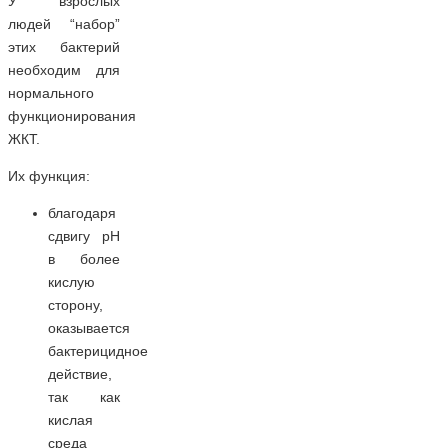
У взрослых
людей “набор”
этих бактерий
необходим для
нормального
функционирования
ЖКТ.
Их функция:
благодаря
сдвигу рН
в более
кислую
сторону,
оказывается
бактерицидное
действие,
так как
кислая
среда