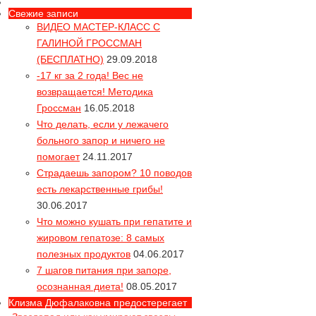
Свежие записи
ВИДЕО МАСТЕР-КЛАСС С
ГАЛИНОЙ ГРОССМАН
(БЕСПЛАТНО)
29.09.2018
-17 кг за 2 года! Вес не
возвращается! Методика
Гроссман
16.05.2018
Что делать, если у лежачего
больного запор и ничего не
помогает
24.11.2017
Страдаешь запором? 10 поводов
есть лекарственные грибы!
30.06.2017
Что можно кушать при гепатите и
жировом гепатозе: 8 самых
полезных продуктов
04.06.2017
Вся правда про
7 шагов питания при запоре,
55% продуктов "глютен-фри"
осознанная диета!
08.05.2017
содержат опасный глютен!
Клизма Дюфалаковна предостерегает
Звездопад или как умирают звезды