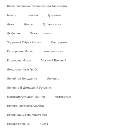
Воспалительные Заболевания Кишечника
Гепатит
Глютен
Гутталакс
Дети
Диета
Долихосигма
Дюфалак
Заворот Кишок
Здоровый Образ Жизни
Инструкция
Касторовое Масло
Колоноскопия
Кормящие Мамы
Лежачий Больной
Лекарственные Грибы
Лечебное Голодание
Лечение
Лечение В Домашних Условиях
Магнезия-Сульфат Магния
Метеоризм
Непереносимость Молока
Непроходимость Кишечника
Новорожденный
Омез