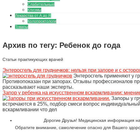
Слабительные
Клизмы
Лекарства от А до Я
Колопроктологи
Товары
Архив по тегу:
Ребенок до года
Статьи практикующих врачей
Энтеросгель для грудничков: нельзя при запоре и с остор
Энтеросгель применяют у гр
Противопоказан при запорах. Отзывы профессионалов про
рассказывают наши эксперты.
Запор у ребенка на искусственном вскармливании: мнени
Запоры у гр
встречаются в 25%, подбор смеси вопрос индивидуальный 
вскармливании что дел
Дорогие Друзья! Медицинская информация на
Обратите внимание, самолечение опасно для Вашего здоро