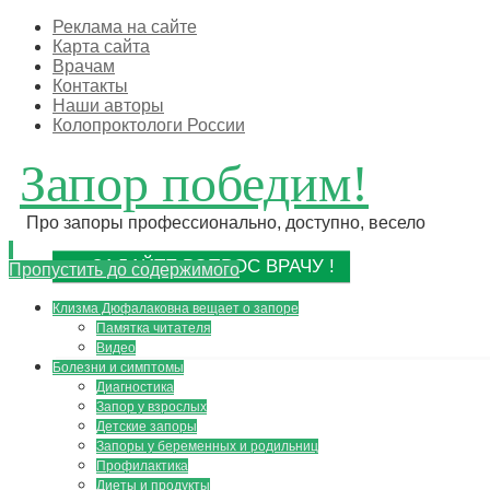
Реклама на сайте
Карта сайта
Врачам
Контакты
Наши авторы
Колопроктологи России
Запор победим!
Про запоры профессионально, доступно, весело
ЗАДАЙТЕ ВОПРОС ВРАЧУ !
Пропустить до содержимого
Клизма Дюфалаковна вещает о запоре
Памятка читателя
Видео
Болезни и симптомы
Диагностика
Запор у взрослых
Детские запоры
Запоры у беременных и родильниц
Профилактика
Диеты и продукты