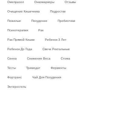
Омепразол
Онкомаркеры
Отзывы
Очищение Кишечника
Подростки
Пожилые
Похудение
Пробиотики
Психотерапия
Рак
Рак Прямой Кишки
Ребенок 3 Лет
Ребенок До Года
Свечи Ректальные
Сенна
Снижение Веса
Стома
Тесты
Тримедат
Ферменты
Фортранс
Чай Для Похудения
Энтеросгель