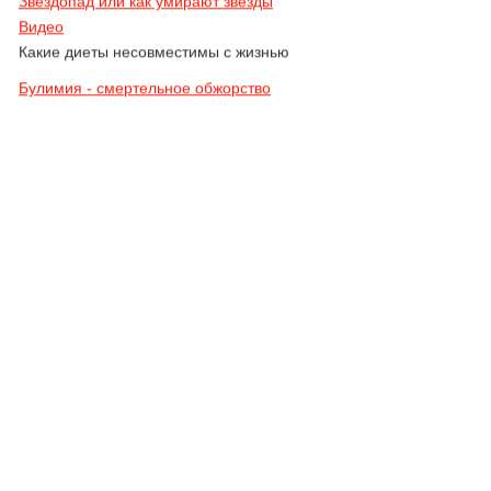
Видео
Какие диеты несовместимы с жизнью
Булимия - смертельное обжорство
Видео
Большинство жертв булимии имеют
нормальный вес, но не довольны
собой
Как похудеть до анорексии? Или
съешь себя... Видео
Как съесть себя заживо
Алла Пугачева и ее диета с
активированным углем. Видео в
конце статьи
А худела ли Алла с помощью
активированного угля?
Все опасные моменты
гидроколонотерапии - 2 классных
видео