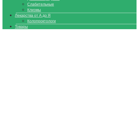
Слабительные
Клизмы
Лекарства от А до Я
Колопроктологи
Товары