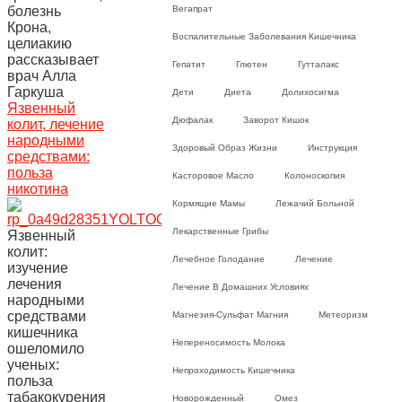
болезнь
Вегапрат
Крона,
Воспалительные Заболевания Кишечника
целиакию
рассказывает
Гепатит
Глютен
Гутталакс
врач Алла
Гаркуша
Дети
Диета
Долихосигма
Язвенный
Дюфалак
Заворот Кишок
колит, лечение
народными
Здоровый Образ Жизни
Инструкция
средствами:
польза
Касторовое Масло
Колоноскопия
никотина
Кормящие Мамы
Лежачий Больной
Лекарственные Грибы
Язвенный
колит:
Лечебное Голодание
Лечение
изучение
лечения
Лечение В Домашних Условиях
народными
средствами
Магнезия-Сульфат Магния
Метеоризм
кишечника
Непереносимость Молока
ошеломило
ученых:
Непроходимость Кишечника
польза
табакокурения
Новорожденный
Омез