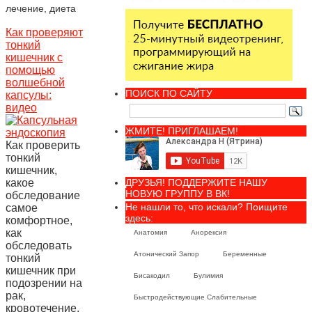
лечение, диета
Как проверяют
тонкий
кишечник с
помощью
волшебной
ПОИСК ПО САЙТУ
капсулы:
видео
ЖМИТЕ! ПРИГЛАШАЕМ!
Как проверить
тонкий
кишечник,
какое
ДРУЗЬЯ! ПОДДЕРЖИТЕ НАШУ
НОВУЮ ГРУППУ В ВК!
обследование
Не нашли то, что искали? Поищите
самое
здесь:
комфортное,
как
Анатомия
Анорексия
обследовать
Атонический Запор
Беременные
тонкий
кишечник при
Бисакодил
Булимия
подозрении на
рак,
Быстродействующие Слабительные
кровотечение,