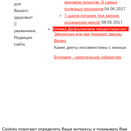
жировом гепатозе: 8 самых
для
полезных продуктов
04.06.2017
Вся правда про
Вашего
7 шагов питания при запоре,
55% продуктов "глютен-фри"
здоровья!
осознанная диета!
08.05.2017
содержат опасный глютен!
С
Клизма Дюфалаковна предостерегает
уважением,
Звездопад или как умирают звезды
Редакция
Видео
сайта
Какие диеты несовместимы с жизнью
Булимия - смертельное обжорство
Видео
Большинство жертв булимии имеют
нормальный вес, но не довольны
собой
Как похудеть до анорексии? Или
съешь себя... Видео
Как съесть себя заживо
Алла Пугачева и ее диета с
активированным углем. Видео в
Cookies помогают определить Ваши интересы и показывать Вам
конце статьи