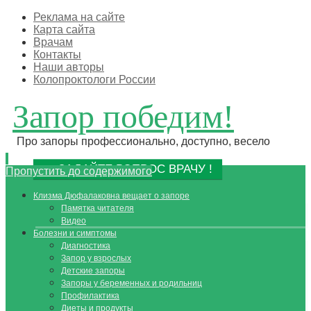
Реклама на сайте
Карта сайта
Врачам
Контакты
Наши авторы
Колопроктологи России
Запор победим!
Про запоры профессионально, доступно, весело
ЗАДАЙТЕ ВОПРОС ВРАЧУ !
Пропустить до содержимого
Клизма Дюфалаковна вещает о запоре
Памятка читателя
Видео
Болезни и симптомы
Диагностика
Запор у взрослых
Детские запоры
Запоры у беременных и родильниц
Профилактика
Диеты и продукты