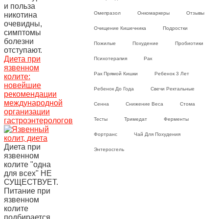
и польза
Омепразол
Онкомаркеры
Отзывы
никотина
очевидны,
Очищение Кишечника
Подростки
симптомы
болезни
Пожилые
Похудение
Пробиотики
отступают.
Диета при
Психотерапия
Рак
язвенном
Рак Прямой Кишки
Ребенок 3 Лет
колите:
новейшие
Ребенок До Года
Свечи Ректальные
рекомендации
международной
Сенна
Снижение Веса
Стома
организации
гастроэнтерологов
Тесты
Тримедат
Ферменты
Фортранс
Чай Для Похудения
Диета при
Энтеросгель
язвенном
колите "одна
для всех" НЕ
СУЩЕСТВУЕТ.
Питание при
язвенном
колите
подбирается