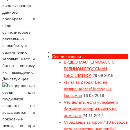
использование
данного
препарата в
виде
суппозиториев
ректальных
способствует
размягчению
Свежие записи
каловых масс и
ВИДЕО МАСТЕР-КЛАСС С
более легкому
ГАЛИНОЙ ГРОССМАН
их выведению.
(БЕСПЛАТНО)
29.09.2018
Действующее
-17 кг за 2 года! Вес не
возвращается! Методика
Гроссман
16.05.2018
Что делать, если у лежачего
вещество не
больного запор и ничего не
всасывается в
помогает
24.11.2017
покровные
Страдаешь запором? 10 поводов
ткани, но при
Вся правда про
есть лекарственные грибы!