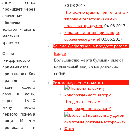
этом легко
55% продуктов "глютен-фри"
30.06.2017
проникает через
содержат опасный глютен!
Что можно кушать при гепатите и
слизистые
жировом гепатозе: 8 самых
Звездопад или как умирают звезды
оболочки
полезных продуктов
04.06.2017
Видео
толстой кишки в
7 шагов питания при запоре,
Какие диеты несовместимы с жизнью
местный
осознанная диета!
08.05.2017
кровоток.
Булимия - смертельное обжорство
Клизма Дюфалаковна предостерегает
Видео
Свечи
Большинство жертв булимии имеют
глицериновые
нормальный вес, но не довольны
применяются
собой
при запорах. Как
Как похудеть до анорексии? Или
правило, не
Рекомендую еще почитать
съешь себя... Видео
чаще одного
Как съесть себя заживо
раза в день,
через 15-20
Что делать, если у
Алла Пугачева и ее диета с
минут после
новорожденного запор?
активированным углем. Видео в
первого приема
конце статьи
пищи. И это
А худела ли Алла с помощью
прописано в
активированного угля?