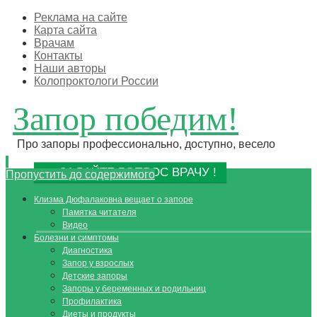
Реклама на сайте
Карта сайта
Врачам
Контакты
Наши авторы
Колопроктологи России
Запор победим!
Про запоры профессионально, доступно, весело
ЗАДАЙТЕ ВОПРОС ВРАЧУ !
Пропустить до содержимого
Клизма Дюфалаковна вещает о запоре
Памятка читателя
Видео
Болезни и симптомы
Диагностика
Запор у взрослых
Детские запоры
Запоры у беременных и родильниц
Профилактика
Диеты и продукты