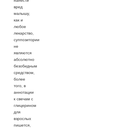
нанести
вред
малышу,
как и
любое
лекарство,
суппозитории
не
являются
абсолютно
безобидным
средством,
более
того, в
аннотации
к свечам с
глицерином
для
взрослых
пишется,