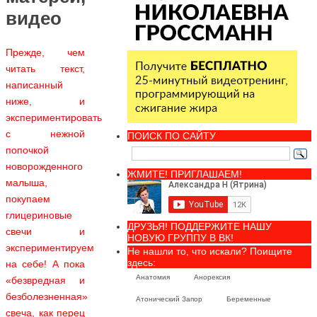
видео
Прежде, чем
читать текст,
написанный
ниже, и
экспериментировать
с нежной
ПОИСК ПО САЙТУ
попочкой
новорожденного
ЖМИТЕ! ПРИГЛАШАЕМ!
малыша,
покупаем
глицериновые
ДРУЗЬЯ! ПОДДЕРЖИТЕ НАШУ
свечи и
НОВУЮ ГРУППУ В ВК!
экспериментируем
Не нашли то, что искали? Поищите
здесь:
на себе!
А пока
Анатомия
Анорексия
«безвредная и
безболезненная»
Атонический Запор
Беременные
свеча, как перец