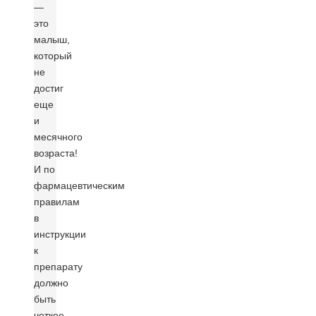
—
это
малыш,
который
не
достиг
еще
и
месячного
возраста!
И по
фармацевтическим
правилам
в
инструкции
к
препарату
должно
быть
четкое