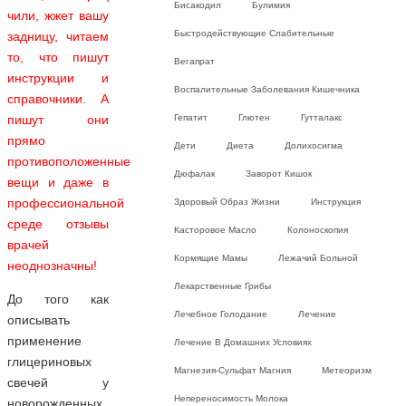
Бисакодил
Булимия
чили, жжет вашу
Быстродействующие Слабительные
задницу, читаем
то, что пишут
Вегапрат
инструкции и
Воспалительные Заболевания Кишечника
справочники. А
Гепатит
Глютен
Гутталакс
пишут они
прямо
Дети
Диета
Долихосигма
противоположенные
Дюфалак
Заворот Кишок
вещи и даже в
профессиональной
Здоровый Образ Жизни
Инструкция
среде отзывы
Касторовое Масло
Колоноскопия
врачей
Кормящие Мамы
Лежачий Больной
неоднозначны!
Лекарственные Грибы
До того как
Лечебное Голодание
Лечение
описывать
применение
Лечение В Домашних Условиях
глицериновых
Магнезия-Сульфат Магния
Метеоризм
свечей у
Непереносимость Молока
новорожденных,