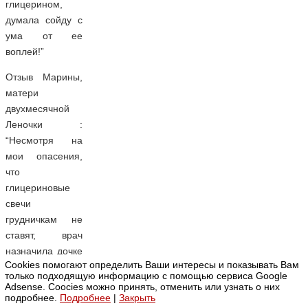
глицерином,
думала сойду с
ума от ее
воплей!”
Отзыв Марины,
матери
двухмесячной
Леночки :
“Несмотря на
мои опасения,
что
глицериновые
свечи
грудничкам не
ставят, врач
назначила дочке
Cookies помогают определить Ваши интересы и показывать Вам
эти самые
только подходящую информацию с помощью сервиса Google
свечи, мы
Adsense. Coocies можно принять, отменить или узнать о них
подробнее.
Подробнее
|
Закрыть
поставили