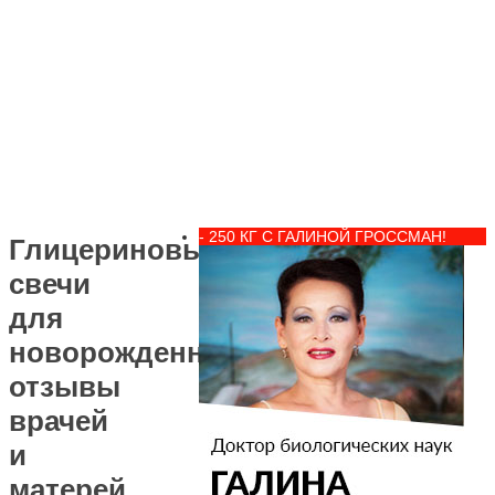
- 250 КГ С ГАЛИНОЙ ГРОССМАН!
Глицериновые
свечи
для
новорожденных,
отзывы
врачей
и
матерей,