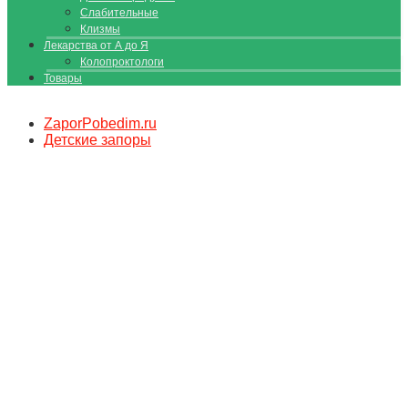
Слабительные
Клизмы
Лекарства от А до Я
Колопроктологи
Товары
ZaporPobedim.ru
Детские запоры