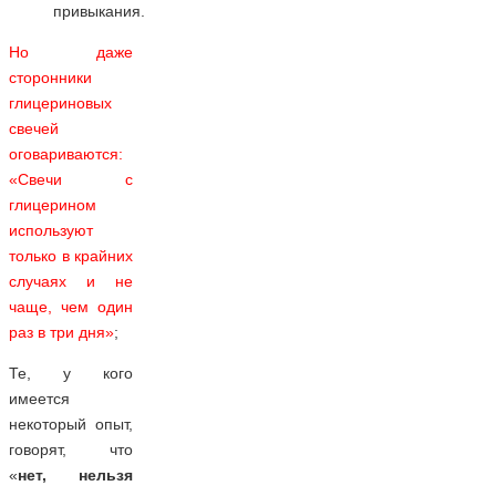
привыкания.
Но даже
сторонники
глицериновых
свечей
оговариваются:
«Свечи с
глицерином
используют
только в крайних
случаях и не
чаще, чем один
раз в три дня»
;
Те, у кого
имеется
некоторый опыт,
говорят, что
«
нет, нельзя