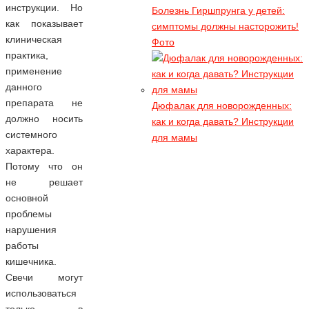
инструкции. Но
Болезнь Гиршпрунга у детей:
Все опасные моменты
как показывает
симптомы должны насторожить!
гидроколонотерапии - 2 классных
клиническая
Фото
видео
практика,
Гидроколонотерапия - это серьезная
применение
процедура и, не дай Вам бог, попасть
данного
в руки шарлатанов
препарата не
Дюфалак для новорожденных:
должно носить
как и когда давать? Инструкции
Касторка для похудения. Видео
системного
для мамы
отзыв
характера.
Надо обладать богатырским
Потому что он
здоровьем, чтоб выжить при таких
не решает
экспериментах
основной
проблемы
нарушения
работы
кишечника.
Свечи могут
использоваться