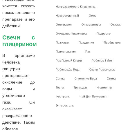
хочется сказать
Непроходимость Кишечника
несколько слов о
Новорожденный
Омез
препарате и его
Омепразол
Онкомаркеры
Отзывы
действии.
Очищение Кишечника
Подростки
Свечи с
глицерином
Пожилые
Похудение
Пробиотики
Психотерапия
Рак
В организме
Рак Прямой Кишки
Ребенок 3 Лет
человека
глицерин
Ребенок До Года
Свечи Ректальные
претерпевает
Сенна
Снижение Веса
Стома
окисление до
Тесты
Тримедат
Ферменты
воды и
углекислого
Фортранс
Чай Для Похудения
газа. Он
Энтеросгель
оказывает
раздражающее
действие. Таким
образом,