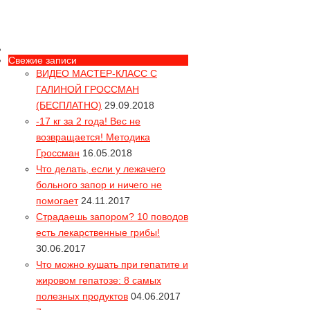
Свежие записи
ВИДЕО МАСТЕР-КЛАСС С
ГАЛИНОЙ ГРОССМАН
(БЕСПЛАТНО)
29.09.2018
-17 кг за 2 года! Вес не
возвращается! Методика
Гроссман
16.05.2018
Что делать, если у лежачего
больного запор и ничего не
помогает
24.11.2017
Страдаешь запором? 10 поводов
есть лекарственные грибы!
Вся правда про
30.06.2017
55% продуктов "глютен-фри"
Что можно кушать при гепатите и
содержат опасный глютен!
жировом гепатозе: 8 самых
полезных продуктов
04.06.2017
Звездопад или как умирают звезды