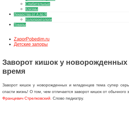
Слабительные
Клизмы
Лекарства от А до Я
Колопроктологи
Товары
ZaporPobedim.ru
Детские запоры
Заворот кишок у новорожденных и
время
Заворот кишок у новорожденных и младенцев тема супер серье
спасти жизнь! О том, чем отличается заворот кишок от обычного 
Францевич Стрелковский.
Слово педиатру.