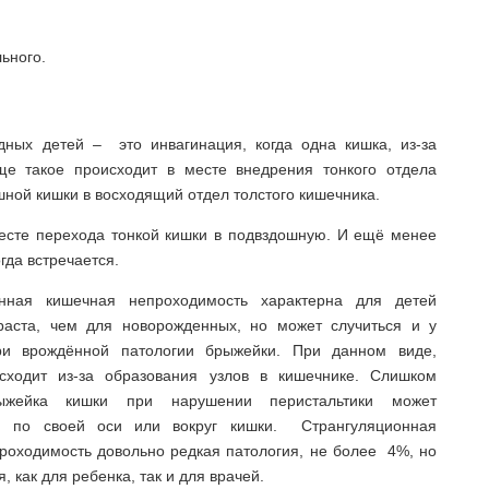
ьного.
ных детей – это инвагинация, когда одна кишка, из-за
аще такое происходит в месте внедрения тонкого отдела
ной кишки в восходящий отдел толстого кишечника.
месте перехода тонкой кишки в подвздошную. И ещё менее
гда встречается.
онная кишечная непроходимость характерна для детей
раста, чем для новорожденных, но может случиться и у
при врождённой патологии брыжейки. При данном виде,
исходит из-за образования узлов в кишечнике. Слишком
ыжейка кишки при нарушении перистальтики может
ся по своей оси или вокруг кишки. Странгуляционная
роходимость довольно редкая патология, не более 4%, но
, как для ребенка, так и для врачей.