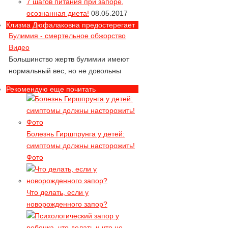
7 шагов питания при запоре,
Видео
осознанная диета!
08.05.2017
Какие диеты несовместимы с жизнью
Клизма Дюфалаковна предостерегает
Булимия - смертельное обжорство
Видео
Большинство жертв булимии имеют
нормальный вес, но не довольны
собой
Рекомендую еще почитать
Как похудеть до анорексии? Или
съешь себя... Видео
Как съесть себя заживо
Болезнь Гиршпрунга у детей:
Алла Пугачева и ее диета с
симптомы должны насторожить!
активированным углем. Видео в
Фото
конце статьи
А худела ли Алла с помощью
активированного угля?
Что делать, если у
Все опасные моменты
новорожденного запор?
гидроколонотерапии - 2 классных
видео