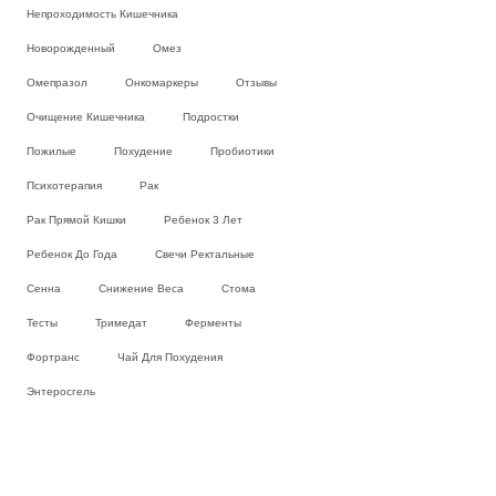
Непроходимость Кишечника
Новорожденный
Омез
Омепразол
Онкомаркеры
Отзывы
Очищение Кишечника
Подростки
Пожилые
Похудение
Пробиотики
Психотерапия
Рак
Рак Прямой Кишки
Ребенок 3 Лет
Ребенок До Года
Свечи Ректальные
Сенна
Снижение Веса
Стома
Тесты
Тримедат
Ферменты
Фортранс
Чай Для Похудения
Энтеросгель