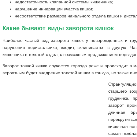
недостаточность клапанной системы кишечника;
нарушение иннервации участка кишки;
несоответствие размеров начального отдела кишки и дистал
Какие бывают виды заворота кишок
Наиболее частый вид заворота кишок у новорожденных и груд
нарушения перистальтики, входит, вклинивается в другую. Ч
кишечника в толстый отдел, с возможным продвижением подвздош
Заворот тонкой кишки случается гораздо реже и происходит в 
вероятным будет внедрение толстой кишки в тонкую, но также ино
Странгуляци
старшего воз
грудничка, 
заворот про
длинная бр
перекрутить
кишечная неп
самая тяжёлая