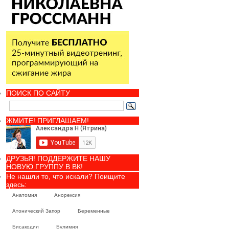
ПОИСК ПО САЙТУ
ЖМИТЕ! ПРИГЛАШАЕМ!
ДРУЗЬЯ! ПОДДЕРЖИТЕ НАШУ
НОВУЮ ГРУППУ В ВК!
Не нашли то, что искали? Поищите
здесь:
Анатомия
Анорексия
Атонический Запор
Беременные
Бисакодил
Булимия