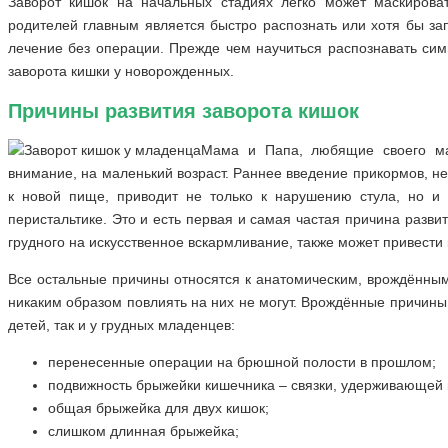
Заворот кишок на начальных стадиях легко может маскирова
родителей главным является быстро распознать или хотя бы зап
лечение без операции. Прежде чем научиться распознавать си
заворота кишки у новорожденных.
Причины развития заворота кишок
Мама и Папа, любящие своего ма
внимание, на маленький возраст. Раннее введение прикормов, н
к новой пище, приводит не только к нарушению стула, но и
перистальтике. Это и есть первая и самая частая причина развит
грудного на искусственное вскармливание, также может привести
Все остальные причины относятся к анатомическим, врождённым
никаким образом повлиять на них не могут. Врождённые причины
детей, так и у грудных младенцев:
перенесенные операции на брюшной полости в прошлом;
подвижность брыжейки кишечника – связки, удерживающей
общая брыжейка для двух кишок;
слишком длинная брыжейка;