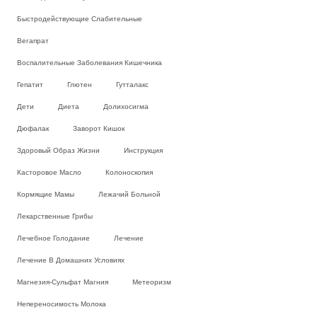
Быстродействующие Слабительные
Вегапрат
Воспалительные Заболевания Кишечника
Гепатит
Глютен
Гутталакс
Дети
Диета
Долихосигма
Дюфалак
Заворот Кишок
Здоровый Образ Жизни
Инструкция
Касторовое Масло
Колоноскопия
Кормящие Мамы
Лежачий Больной
Лекарственные Грибы
Лечебное Голодание
Лечение
Лечение В Домашних Условиях
Магнезия-Сульфат Магния
Метеоризм
Непереносимость Молока