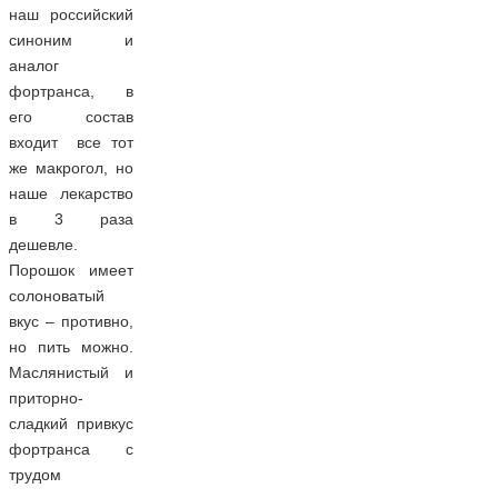
наш российский
синоним и
аналог
фортранса, в
его состав
входит все тот
же макрогол, но
наше лекарство
в 3 раза
дешевле.
Порошок имеет
солоноватый
вкус – противно,
но пить можно.
Маслянистый и
приторно-
сладкий привкус
фортранса с
трудом