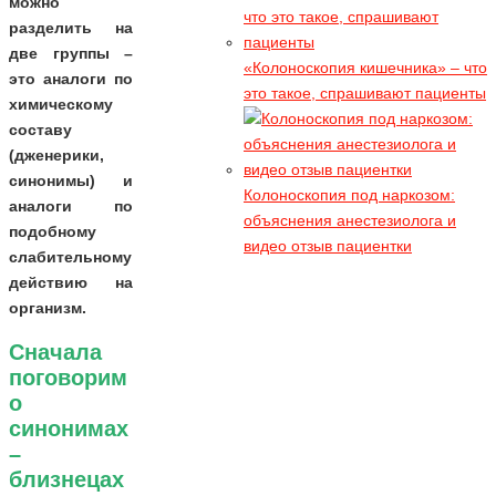
можно
Все опасные моменты
разделить на
гидроколонотерапии - 2 классных
две группы –
«Колоноскопия кишечника» – что
видео
это аналоги по
это такое, спрашивают пациенты
Гидроколонотерапия - это серьезная
химическому
процедура и, не дай Вам бог, попасть
составу
в руки шарлатанов
(дженерики,
синонимы) и
Касторка для похудения. Видео
Колоноскопия под наркозом:
аналоги по
отзыв
объяснения анестезиолога и
подобному
Надо обладать богатырским
видео отзыв пациентки
слабительному
здоровьем, чтоб выжить при таких
действию на
экспериментах
организм.
Сначала
поговорим
о
синонимах
–
близнецах