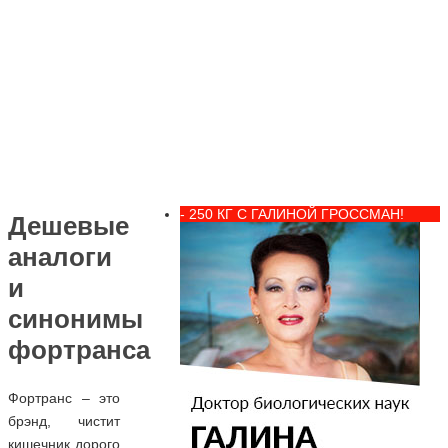
- 250 КГ С ГАЛИНОЙ ГРОССМАН!
Дешевые
аналоги
и
синонимы
фортранса
Фортранс – это
брэнд, чистит
кишечник дорого