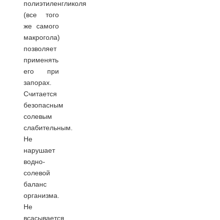
полиэтиленгликоля
(все того
же самого
макрогола)
позволяет
применять
его при
запорах.
Считается
безопасным
солевым
слабительным.
Не
нарушает
водно-
солевой
баланс
организма.
Не
всасывается