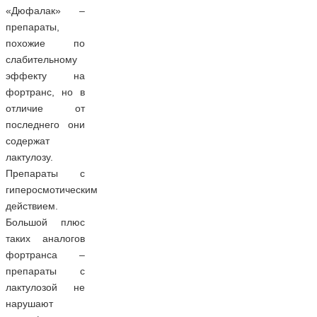
«Дюфалак» –
препараты,
похожие по
слабительному
эффекту на
фортранс, но в
отличие от
последнего они
содержат
лактулозу.
Препараты с
гиперосмотическим
действием.
Большой плюс
таких аналогов
фортранса –
препараты с
лактулозой не
нарушают