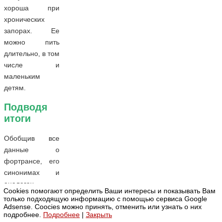
хороша при
хронических
запорах. Ее
можно пить
длительно, в том
числе и
маленьким
детям.
Подводя
итоги
Обобщив все
данные о
фортрансе, его
синонимах и
аналогах,
Cookies помогают определить Ваши интересы и показывать Вам
многие мнения
только подходящую информацию с помощью сервиса Google
врачей и отзывы
Adsense. Coocies можно принять, отменить или узнать о них
подробнее.
Подробнее
|
Закрыть
«пользователей»