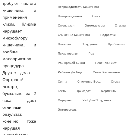
требуют чистого
Непроходимость Кишечника
кишечника и
Новорожденный
Омез
применения
клизм. Клизма
Омепразол
Онкомаркеры
Отзывы
нарушает
Очищение Кишечника
Подростки
микрофлору
Пожилые
Похудение
Пробиотики
кишечника, и
вообще
Психотерапия
Рак
малоприятная
Рак Прямой Кишки
Ребенок 3 Лет
процедура.
Другое дело –
Ребенок До Года
Свечи Ректальные
Фортранс!
Сенна
Снижение Веса
Стома
Быстро,
Тесты
Тримедат
Ферменты
буквально за 2
часа, дает
Фортранс
Чай Для Похудения
отличный
Энтеросгель
результат,
конечно тоже
нарушая