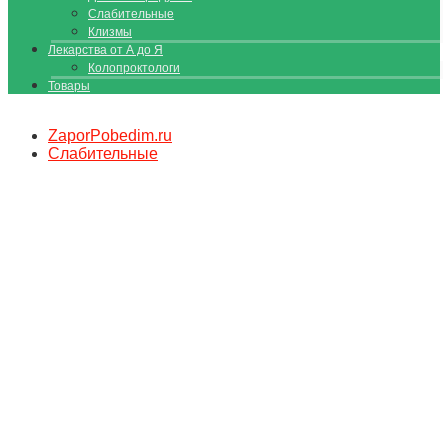
Слабительные
Клизмы
Лекарства от А до Я
Колопроктологи
Товары
ZaporPobedim.ru
Слабительные