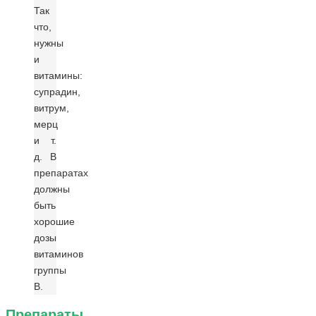
Так
что,
нужны
и
витамины:
супрадин,
витрум,
мерц
и т.
д. В
препаратах
должны
быть
хорошие
дозы
витаминов
группы
В.
Препараты,