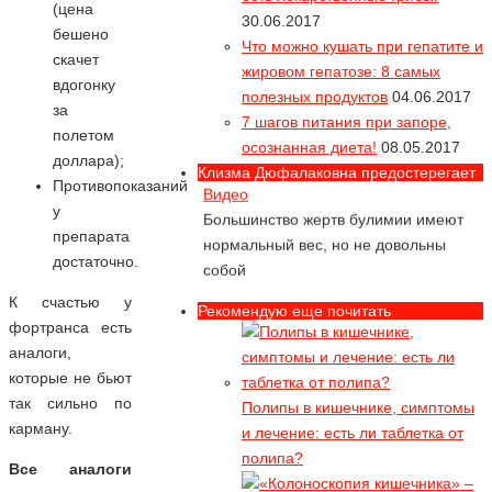
55% продуктов "глютен-фри"
(цена
30.06.2017
содержат опасный глютен!
бешено
Что можно кушать при гепатите и
скачет
Звездопад или как умирают звезды
жировом гепатозе: 8 самых
вдогонку
Видео
полезных продуктов
04.06.2017
за
Какие диеты несовместимы с жизнью
7 шагов питания при запоре,
полетом
осознанная диета!
08.05.2017
Булимия - смертельное обжорство
доллара);
Клизма Дюфалаковна предостерегает
Видео
Противопоказаний
Большинство жертв булимии имеют
у
нормальный вес, но не довольны
препарата
собой
достаточно.
Как похудеть до анорексии? Или
К счастью у
Рекомендую еще почитать
съешь себя... Видео
фортранса есть
Как съесть себя заживо
аналоги,
которые не бьют
Алла Пугачева и ее диета с
так сильно по
активированным углем. Видео в
Полипы в кишечнике, симптомы
карману.
конце статьи
и лечение: есть ли таблетка от
А худела ли Алла с помощью
полипа?
Все аналоги
активированного угля?