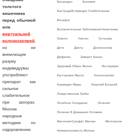
Бисакодил
Булимия
толстого
Быстродействующие Слабительные
кишечника
перед обычной
Вегапрат
или
Воспалительные Заболевания Кишечника
виртуальной
Гепатит
Глютен
Гутталакс
колоноскопией
,
но не
Дети
Диета
Долихосигма
внемлющие
Дюфалак
Заворот Кишок
разуму
Здоровый Образ Жизни
Инструкция
индивидуумы
употребляют
Касторовое Масло
Колоноскопия
препарат как
Кормящие Мамы
Лежачий Больной
сильное
Лекарственные Грибы
слабительное
при запорах.
Лечебное Голодание
Лечение
Многие
Лечение В Домашних Условиях
народные
Магнезия-Сульфат Магния
Метеоризм
методики по
оздоровлению
Непереносимость Молока