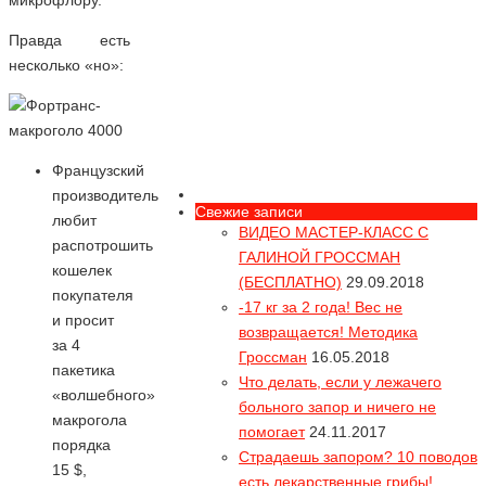
микрофлору.
Правда есть
несколько «но»:
Французский
производитель
Свежие записи
любит
ВИДЕО МАСТЕР-КЛАСС С
распотрошить
ГАЛИНОЙ ГРОССМАН
кошелек
(БЕСПЛАТНО)
29.09.2018
покупателя
-17 кг за 2 года! Вес не
и просит
возвращается! Методика
за 4
Гроссман
16.05.2018
пакетика
Что делать, если у лежачего
«волшебного»
больного запор и ничего не
макрогола
помогает
24.11.2017
порядка
Страдаешь запором? 10 поводов
Вся правда про
15 $,
есть лекарственные грибы!