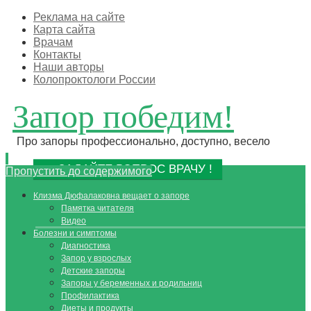
Реклама на сайте
Карта сайта
Врачам
Контакты
Наши авторы
Колопроктологи России
Запор победим!
Про запоры профессионально, доступно, весело
ЗАДАЙТЕ ВОПРОС ВРАЧУ !
Пропустить до содержимого
Клизма Дюфалаковна вещает о запоре
Памятка читателя
Видео
Болезни и симптомы
Диагностика
Запор у взрослых
Детские запоры
Запоры у беременных и родильниц
Профилактика
Диеты и продукты