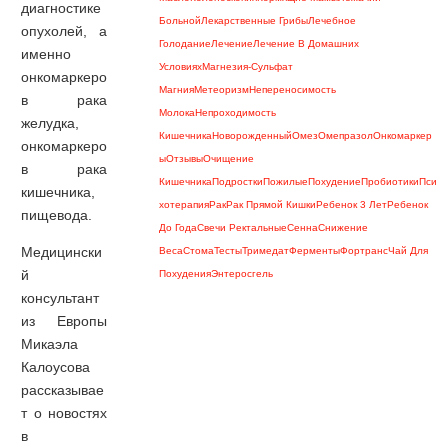
диагностике
Больной
Лекарственные Грибы
Лечебное
опухолей, а
Голодание
Лечение
Лечение В Домашних
именно
Условиях
Магнезия-Сульфат
онкомаркеро
Магния
Метеоризм
Непереносимость
в рака
Молока
Непроходимость
желудка,
Кишечника
Новорожденный
Омез
Омепразол
Онкомаркер
онкомаркеро
Ы
Отзывы
Очищение
в рака
Кишечника
Подростки
Пожилые
Похудение
Пробиотики
Пси
кишечника,
Хотерапия
Рак
Рак Прямой Кишки
Ребенок 3 Лет
Ребенок
пищевода.
До Года
Свечи Ректальные
Сенна
Снижение
Медицински
Веса
Стома
Тесты
Тримедат
Ферменты
Фортранс
Чай Для
й
Похудения
Энтеросгель
консультант
из Европы
Микаэла
Калоусова
рассказывае
т о новостях
в