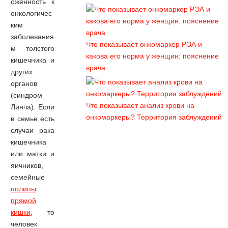
оженность к
Все опасные моменты
онкологичес
гидроколонотерапии - 2 классных видео
ким
Гидроколонотерапия - это серьезная
заболевания
процедура и, не дай Вам бог, попасть в
Что показывает онкомаркер РЭА и
м толстого
руки шарлатанов
какова его норма у женщин: пояснение
кишечника и
врача
Касторка для похудения. Видео отзыв
других
Надо обладать богатырским здоровьем,
органов
чтоб выжить при таких экспериментах
(синдром
Что показывает анализ крови на
Линча). Если
онкомаркеры? Территория заблуждений
в семье есть
случаи рака
кишечника
или матки и
яичников,
семейные
полипы
прямой
кишки
, то
человек