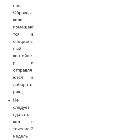
нно.
Образцы
кала
помещаю
тся в
специаль
ный
контейне
р и
отправля
ются в
лаборато
рию;
Не
следует
сдавать
кал в
течение 2
недель