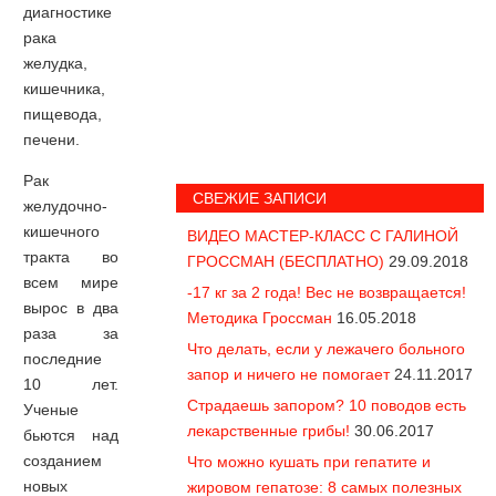
диагностике
рака
желудка,
кишечника,
пищевода,
печени.
Рак
СВЕЖИЕ ЗАПИСИ
желудочно-
кишечного
ВИДЕО МАСТЕР-КЛАСС С ГАЛИНОЙ
тракта во
ГРОССМАН (БЕСПЛАТНО)
29.09.2018
всем мире
-17 кг за 2 года! Вес не возвращается!
вырос в два
Методика Гроссман
16.05.2018
раза за
Что делать, если у лежачего больного
последние
запор и ничего не помогает
24.11.2017
10 лет.
Страдаешь запором? 10 поводов есть
Ученые
лекарственные грибы!
30.06.2017
бьются над
созданием
Что можно кушать при гепатите и
новых
жировом гепатозе: 8 самых полезных
Вся правда про