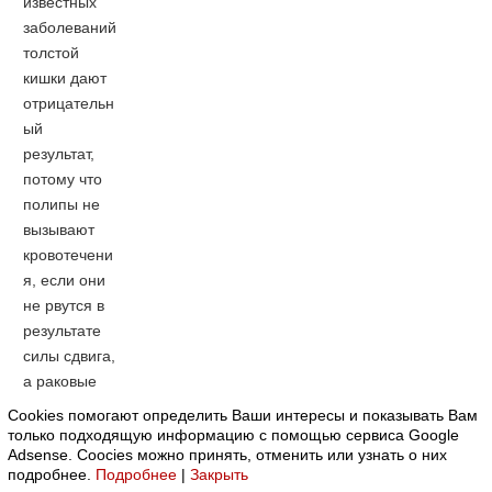
известных
заболеваний
толстой
кишки дают
отрицательн
ый
результат,
потому что
полипы не
вызывают
кровотечени
я, если они
не рвутся в
результате
силы сдвига,
а раковые
поражения
Cookies помогают определить Ваши интересы и показывать Вам
кровоточат
только подходящую информацию с помощью сервиса Google
Adsense. Coocies можно принять, отменить или узнать о них
не часто.
подробнее.
Подробнее
|
Закрыть