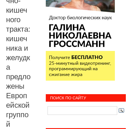
чно-
кишеч
ного
тракта:
кишеч
ника и
желудк
а
предло
жены
Европ
ПОИСК ПО САЙТУ
ейской
группо
й