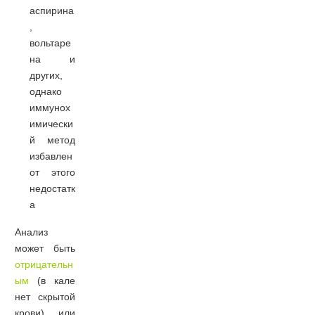
аспирина
,
вольтаре
на и
других,
однако
иммунох
имически
й метод
избавлен
от этого
недостатк
а
Анализ
может быть
отрицательн
ым
(в кале
нет скрытой
крови) или