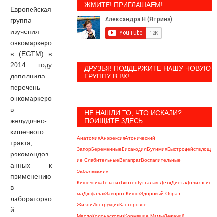
ЖМИТЕ! ПРИГЛАШАЕМ!
Европейская
группа
изучения
онкомаркеро
в (EGTM) в
2014 году
ДРУЗЬЯ! ПОДДЕРЖИТЕ НАШУ НОВУЮ
дополнила
ГРУППУ В ВК!
перечень
онкомаркеро
в
НЕ НАШЛИ ТО, ЧТО ИСКАЛИ?
желудочно-
ПОИЩИТЕ ЗДЕСЬ:
кишечного
Анатомия
Анорексия
Атонический
тракта,
Запор
Беременные
Бисакодил
Булимия
Быстродействующ
рекомендов
Ие Слабительные
Вегапрат
Воспалительные
анных к
Заболевания
применению
Кишечника
Гепатит
Глютен
Гутталакс
Дети
Диета
Долихосиг
в
Ма
Дюфалак
Заворот Кишок
Здоровый Образ
лабораторно
Жизни
Инструкция
Касторовое
й
Масло
Колоноскопия
Кормящие Мамы
Лежачий