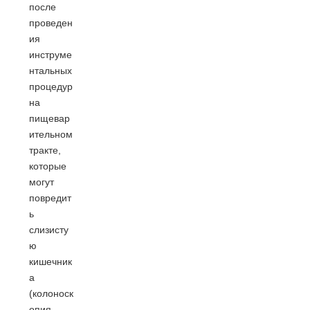
после
проведен
ия
инструме
нтальных
процедур
на
пищевар
ительном
тракте,
которые
могут
повредит
ь
слизисту
ю
кишечник
а
(колоноск
опия,