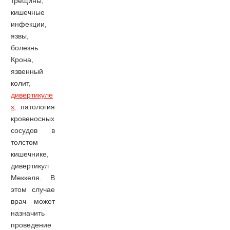
трещины,
кишечные
инфекции,
язвы,
болезнь
Крона,
язвенный
колит,
дивертикуле
з
, патология
кровеносных
сосудов в
толстом
кишечнике,
дивертикул
Меккеля. В
этом случае
врач может
назначить
проведение