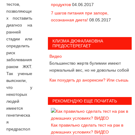
тестов,
продуктов
04.06.2017
55% продуктов "глютен-фри" содержат
позволяющи
опасный глютен!
7 шагов питания при запоре,
х поставить
осознанная диета!
08.05.2017
Звездопад или как умирают звезды
диагноз на
Видео
ранней
Какие диеты несовместимы с жизнью
стадии или
КЛИЗМА ДЮФАЛАКОВНА
определить
ПРЕДОСТЕРЕГАЕТ
Булимия - смертельное обжорство
риск
Видео
заболевания
Большинство жертв булимии имеют
раком ЖКТ.
нормальный вес, но не довольны собой
Так ученые
Как похудеть до анорексии? Или съешь
выяснили,
себя... Видео
что у
Как съесть себя заживо
некоторых
Алла Пугачева и ее диета с
РЕКОМЕНДУЮ ЕЩЕ ПОЧИТАТЬ
людей
активированным углем. Видео в конце
имеется
статьи
генетическа
А худела ли Алла с помощью
я
Как правильно сделать тест на рак в
активированного угля?
предраспол
домашних условиях? ВИДЕО