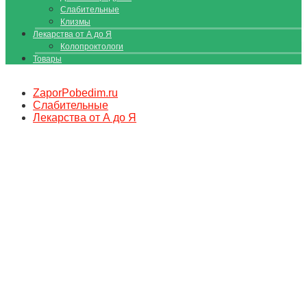
Слабительные
Клизмы
Лекарства от А до Я
Колопроктологи
Товары
ZaporPobedim.ru
Слабительные
Лекарства от А до Я