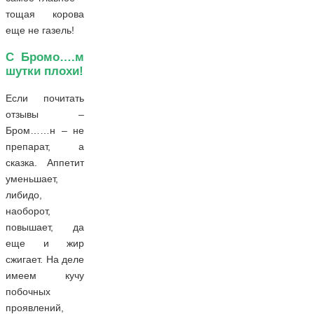
тощая корова
еще не газель!
С Бромо….м
шутки плохи!
Если почитать
отзывы –
Бром……н – не
препарат, а
сказка. Аппетит
уменьшает,
либидо,
наоборот,
повышает, да
еще и жир
сжигает. На деле
имеем кучу
побочных
проявлений,