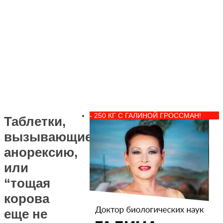
- 250 КГ С ГАЛИНОЙ ГРОССМАН!
Таблетки,
вызывающие
анорексию,
или
“тощая
корова
еще не