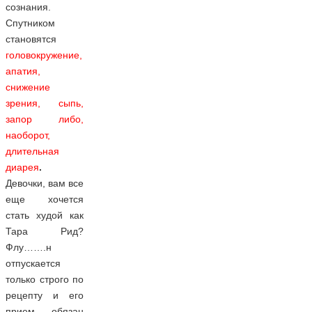
сознания.
Спутником
становятся
головокружение,
апатия,
снижение
зрения, сыпь,
запор либо,
наоборот,
длительная
диарея
.
Девочки, вам все
еще хочется
стать худой как
Тара Рид?
Флу…….н
отпускается
только строго по
рецепту и его
прием обязан