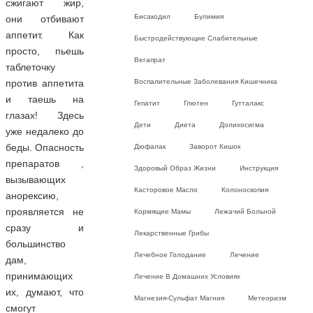
сжигают жир,
Бисакодил
Булимия
они отбивают
аппетит. Как
Быстродействующие Слабительные
просто, пьешь
Вегапрат
таблеточку
Воспалительные Заболевания Кишечника
против аппетита
и таешь на
Гепатит
Глютен
Гутталакс
глазах! Здесь
Дети
Диета
Долихосигма
уже недалеко до
беды. Опасность
Дюфалак
Заворот Кишок
препаратов ,
Здоровый Образ Жизни
Инструкция
вызывающих
Касторовое Масло
Колоноскопия
анорексию,
проявляется не
Кормящие Мамы
Лежачий Больной
сразу и
Лекарственные Грибы
большинство
Лечебное Голодание
Лечение
дам,
принимающих
Лечение В Домашних Условиях
их, думают, что
Магнезия-Сульфат Магния
Метеоризм
смогут