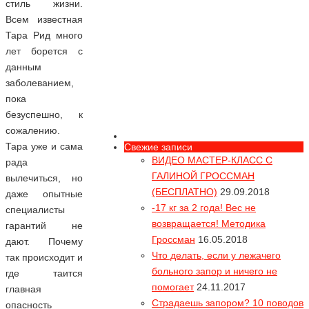
стиль жизни.
Всем известная
Тара Рид много
лет борется с
данным
заболеванием,
пока
безуспешно, к
сожалению.
Вся правда про
Тара уже и сама
Свежие записи
55% продуктов "глютен-фри"
ВИДЕО МАСТЕР-КЛАСС С
рада
содержат опасный глютен!
ГАЛИНОЙ ГРОССМАН
вылечиться, но
Звездопад или как умирают
(БЕСПЛАТНО)
29.09.2018
даже опытные
звезды Видео
-17 кг за 2 года! Вес не
специалисты
Какие диеты несовместимы с жизнью
возвращается! Методика
гарантий не
Гроссман
16.05.2018
дают. Почему
Булимия - смертельное
Что делать, если у лежачего
так происходит и
обжорство Видео
больного запор и ничего не
где таится
Большинство жертв булимии имеют
помогает
24.11.2017
главная
нормальный вес, но не довольны
Страдаешь запором? 10 поводов
опасность