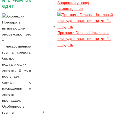
Анорексия у звезд,
здоровьем, чтоб выжить при таких
едят
самосъедение
экспериментах
Препараты,
вызывающие
Про книги Галины Шаталовой
анорексию, это
или куда ставить пиявки, чтобы
–
похудеть
лекарственная
группа средств,
быстро
подавляющих
аппетит. В мозг
поступает
сигнал о
насыщении и
аппетит
пропадает.
Особенность
группы