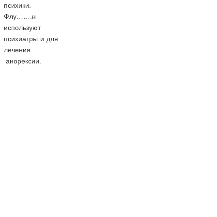
психики.
Флу…….н
используют
психиатры и для
лечения
анорексии.