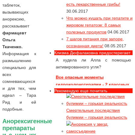
собой
есть лекарственные грибы!
таблеток,
Как похудеть до анорексии? Или
30.06.2017
вызывающих
съешь себя... Видео
Что можно кушать при гепатите и
анорексию,
Как съесть себя заживо
жировом гепатозе: 8 самых
рассказывает
полезных продуктов
04.06.2017
фармацевт
Алла Пугачева и ее диета с
7 шагов питания при запоре,
Ольга
активированным углем. Видео в
осознанная диета!
08.05.2017
Ткаченко.
конце статьи
Клизма Дюфалаковна предостерегает
Информация к
А худела ли Алла с помощью
размышлению
активированного угля?
специально для
Все опасные моменты
всех
гидроколонотерапии - 2 классных
сомневающихся
видео
и для тех, чем
Рекомендую еще почитать
Гидроколонотерапия - это серьезная
идеал – Тара
процедура и, не дай Вам бог, попасть
Рид и ей
в руки шарлатанов
подобные.
Смертельные последствия
булимии – горькая реальность
Касторка для похудения. Видео
Анорексигенные
отзыв
препараты
Надо обладать богатырским
и с чем их