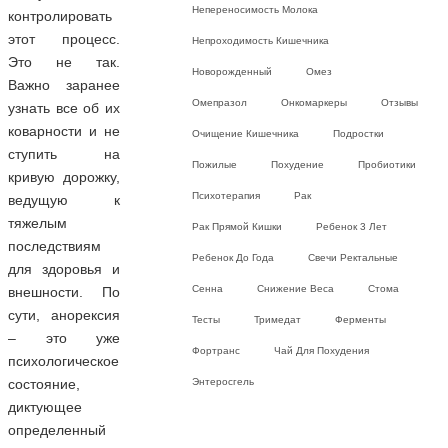
Непереносимость Молока
контролировать
этот процесс.
Непроходимость Кишечника
Это не так.
Новорожденный
Омез
Важно заранее
Омепразол
Онкомаркеры
Отзывы
узнать все об их
коварности и не
Очищение Кишечника
Подростки
ступить на
Пожилые
Похудение
Пробиотики
кривую дорожку,
Психотерапия
Рак
ведущую к
тяжелым
Рак Прямой Кишки
Ребенок 3 Лет
последствиям
Ребенок До Года
Свечи Ректальные
для здоровья и
Сенна
Снижение Веса
Стома
внешности. По
сути, анорексия
Тесты
Тримедат
Ферменты
– это уже
Фортранс
Чай Для Похудения
психологическое
Энтеросгель
состояние,
диктующее
определенный