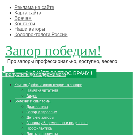
Реклама на сайте
Карта сайта
Врачам
Контакты
Наши авторы
Колопроктологи России
Запор победим!
Про запоры профессионально, доступно, весело
ЗАДАЙТЕ ВОПРОС ВРАЧУ !
Пропустить до содержимого
Клизма Дюфалаковна вещает о запоре
Памятка читателя
Видео
Болезни и симптомы
Диагностика
Запор у взрослых
Детские запоры
Запоры у беременных и родильниц
Профилактика
Диеты и продукты