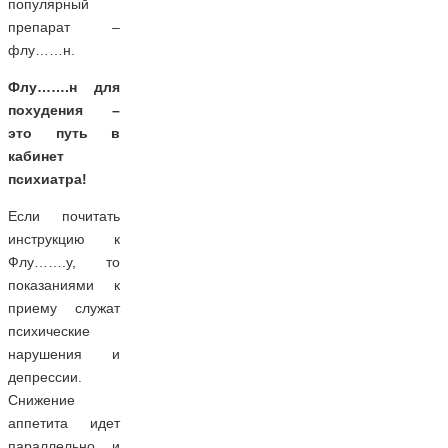
популярный
препарат –
флу……н.
Флу…….н для
похудения –
это путь в
кабинет
психиатра!
Если почитать
инструкцию к
Флу…….у, то
показаниями к
приему служат
психические
нарушения и
депрессии.
Снижение
аппетита идет
параллельно и