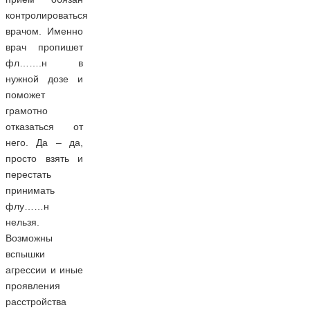
контролироваться
врачом. Именно
врач пропишет
фл…….н в
нужной дозе и
поможет
грамотно
отказаться от
него. Да – да,
просто взять и
перестать
принимать
флу……н
нельзя.
Возможны
вспышки
агрессии и иные
проявления
расстройства