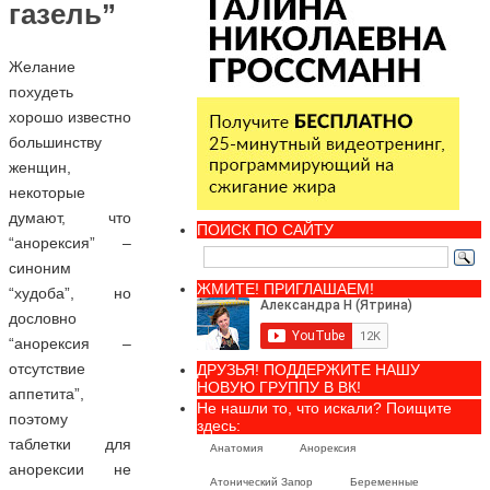
газель”
Желание
похудеть
хорошо известно
большинству
женщин,
некоторые
думают, что
ПОИСК ПО САЙТУ
“анорексия” –
синоним
ЖМИТЕ! ПРИГЛАШАЕМ!
“худоба”, но
дословно
“анорексия –
отсутствие
ДРУЗЬЯ! ПОДДЕРЖИТЕ НАШУ
НОВУЮ ГРУППУ В ВК!
аппетита”,
Не нашли то, что искали? Поищите
поэтому
здесь:
таблетки для
Анатомия
Анорексия
анорексии не
Атонический Запор
Беременные